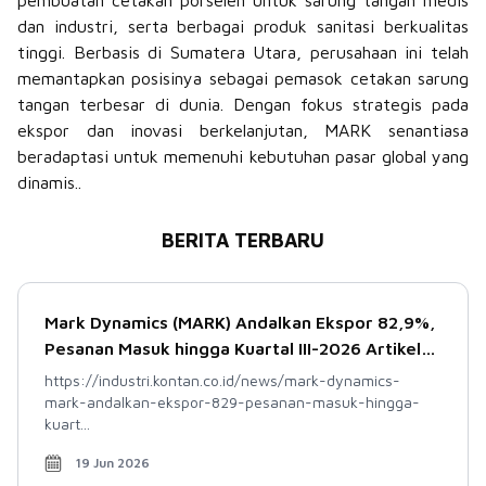
pembuatan cetakan porselen untuk sarung tangan medis
dan industri, serta berbagai produk sanitasi berkualitas
tinggi. Berbasis di Sumatera Utara, perusahaan ini telah
memantapkan posisinya sebagai pemasok cetakan sarung
tangan terbesar di dunia. Dengan fokus strategis pada
ekspor dan inovasi berkelanjutan, MARK senantiasa
beradaptasi untuk memenuhi kebutuhan pasar global yang
dinamis..
BERITA TERBARU
Mark Dynamics (MARK) Andalkan Ekspor 82,9%,
Pesanan Masuk hingga Kuartal III-2026 Artikel
ini teMark Dynamics (MARK) Andalkan Ekspor
https://industri.kontan.co.id/news/mark-dynamics-
82,9%, Pesanan Masuk hingga Kuartal III-2026
mark-andalkan-ekspor-829-pesanan-masuk-hingga-
kuart...
19 Jun 2026